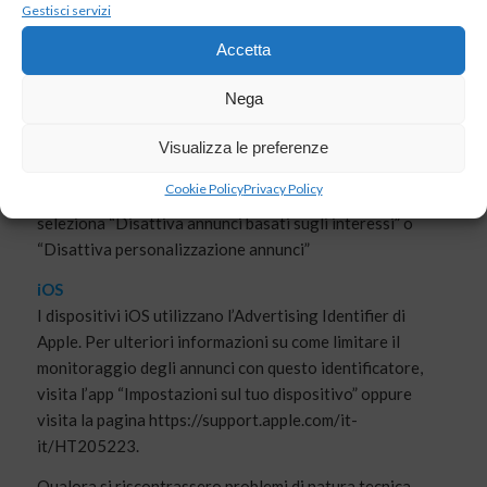
Per esercitare l’opt-out e disattivare gli annunci
Gestisci servizi
pubblicitari personalizzati modificando le impostazioni
Accetta
dei tuoi dispositivi mobile, segui le indicazioni che trovi
qui di seguito:
Nega
Android
sul tuo dispositivo apri l’app “Impostazioni Google”
Visualizza le preferenze
scorri verso il basso e seleziona “Google”
Cookie Policy
Privacy Policy
seleziona “Annunci”
seleziona “Disattiva annunci basati sugli interessi” o
“Disattiva personalizzazione annunci”
iOS
I dispositivi iOS utilizzano l’Advertising Identifier di
Apple. Per ulteriori informazioni su come limitare il
monitoraggio degli annunci con questo identificatore,
visita l’app “Impostazioni sul tuo dispositivo” oppure
visita la pagina https://support.apple.com/it-
it/HT205223.
Qualora si riscontrassero problemi di natura tecnica